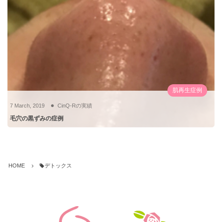
肌再生症例
7
March
,
2019
CinQ-Rの実績
毛穴の黒ずみの症例
HOME
デトックス