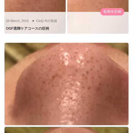
肌再生症例
28
March
,
2019
CinQ-Rの実績
OGF透輝ケアコースの症例