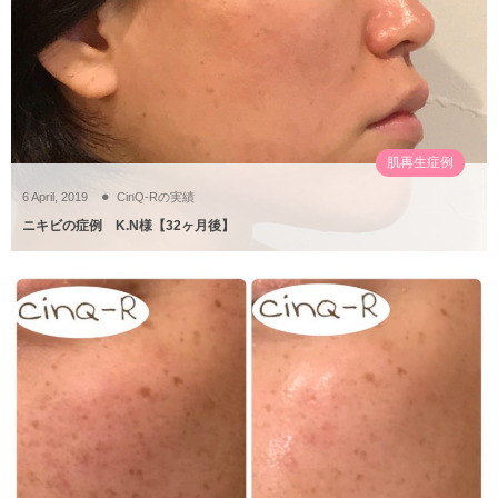
肌再生症例
6
April
,
2019
CinQ-Rの実績
ニキビの症例 K.N様【32ヶ月後】