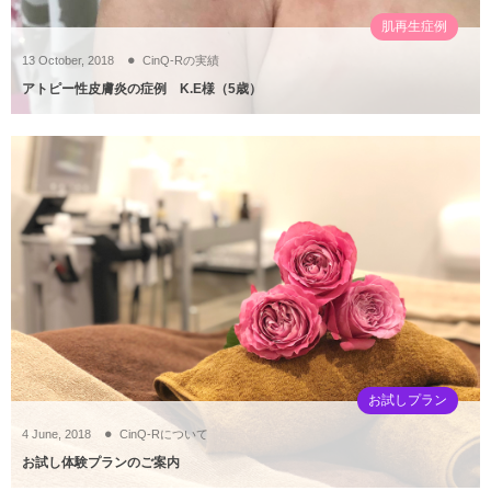
肌再生症例
13
October
,
2018
CinQ-Rの実績
アトピー性皮膚炎の症例 K.E様（5歳）
お試しプラン
4
June
,
2018
CinQ-Rについて
お試し体験プランのご案内