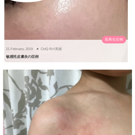
肌再生症例
21
February
,
2019
CinQ-Rの実績
敏感性皮膚炎の症例